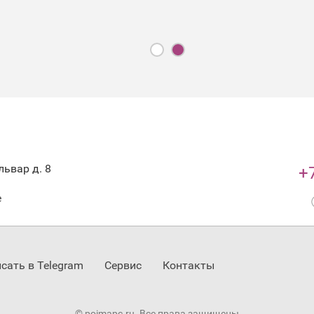
ьвар д. 8
+
е
сать в Telegram
Сервис
Контакты
© poimapc.ru. Все права защищены